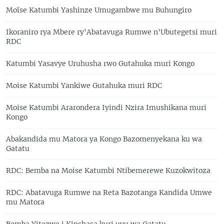
Moïse Katumbi Yashinze Umugambwe mu Buhungiro
Ikoraniro rya Mbere ry'Abatavuga Rumwe n'Ubutegetsi muri
RDC
Katumbi Yasavye Uruhusha rwo Gutahuka muri Kongo
Moise Katumbi Yankiwe Gutahuka muri RDC
Moise Katumbi Ararondera Iyindi Nzira Imushikana muri
Kongo
Abakandida mu Matora ya Kongo Bazomenyekana ku wa
Gatatu
RDC: Bemba na Moise Katumbi Ntibemerewe Kuzokwitoza
RDC: Abatavuga Rumwe na Reta Bazotanga Kandida Umwe
mu Matora
Bemba Yitezwe i Kinshasa kuri uyu wa Gatatu