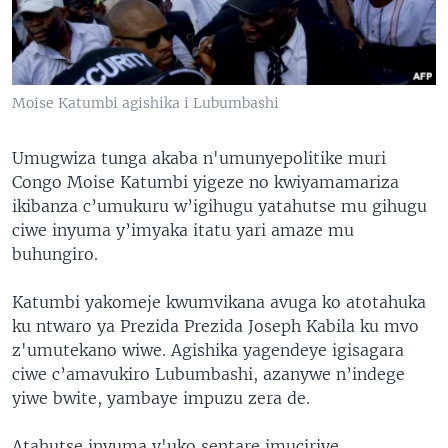
Moise Katumbi agishika i Lubumbashi
Umugwiza tunga akaba n'umunyepolitike muri
Congo Moise Katumbi yigeze no kwiyamamariza
ikibanza c’umukuru w’igihugu yatahutse mu gihugu
ciwe inyuma y’imyaka itatu yari amaze mu
buhungiro.
Katumbi yakomeje kwumvikana avuga ko atotahuka
ku ntwaro ya Prezida Prezida Joseph Kabila ku mvo
z'umutekano wiwe. Agishika yagendeye igisagara
ciwe c’amavukiro Lubumbashi, azanywe n’indege
yiwe bwite, yambaye impuzu zera de.
Atahutse inyuma y'uko sentare imuciriye