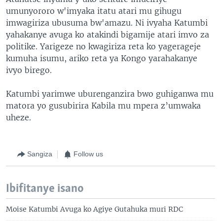
umunyororo w'imyaka itatu atari mu gihugu
imwagiriza ubusuma bw'amazu. Ni ivyaha Katumbi
yahakanye avuga ko atakindi bigamije atari imvo za
politike. Yarigeze no kwagiriza reta ko yagerageje
kumuha isumu, ariko reta ya Kongo yarahakanye
ivyo birego.
Katumbi yarimwe uburenganzira bwo guhiganwa mu
matora yo gusubirira Kabila mu mpera z’umwaka
uheze.
Sangiza
Follow us
Ibifitanye isano
Moise Katumbi Avuga ko Agiye Gutahuka muri RDC