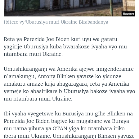
Ibitero vy'Uburusiya muri Ukraine Birabandanya
Reta ya Perezida Joe Biden kuri uyu wa gatatu
yagirije Uburusiya kuba bwarakoze ivyaha vyo mu
ntambara muri Ukraine.
Umushikiranganji wa Amerika ajejwe imigenderanire
n’amakungu, Antony Blinken yavuze ko yisunze
amakuru amaze kuja ahagaragara, reta ya Amerika
yemeje ko abasirikare b’Uburusiya bakoze ivyaha vyo
mu ntambara muri Ukraine.
Ibi vyaha vyegetswe ku Burusiya mu gihe Blinken na
Perezida Joe Biden bagiye ku mugabane wa Buraya
mu nama yihuta ya OTAN yiga ku ntambara iriko
ibera muri Ukraine. Umushikiranganji Blinken yavuze