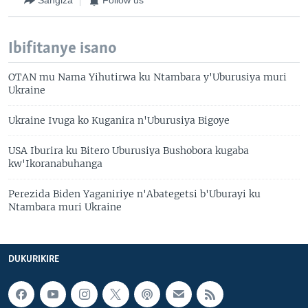
Sangiza
Follow us
Ibifitanye isano
OTAN mu Nama Yihutirwa ku Ntambara y'Uburusiya muri
Ukraine
Ukraine Ivuga ko Kuganira n'Uburusiya Bigoye
USA Iburira ku Bitero Uburusiya Bushobora kugaba
kw'Ikoranabuhanga
Perezida Biden Yaganiriye n'Abategetsi b'Uburayi ku
Ntambara muri Ukraine
DUKURIKIRE