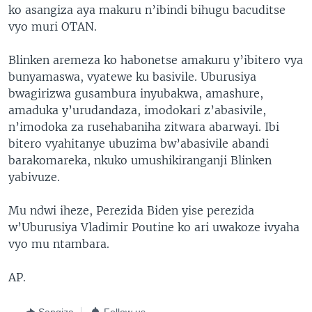
ko asangiza aya makuru n’ibindi bihugu bacuditse
vyo muri OTAN.
Blinken aremeza ko habonetse amakuru y’ibitero vya
bunyamaswa, vyatewe ku basivile. Uburusiya
bwagirizwa gusambura inyubakwa, amashure,
amaduka y’urudandaza, imodokari z’abasivile,
n’imodoka za rusehabaniha zitwara abarwayi. Ibi
bitero vyahitanye ubuzima bw’abasivile abandi
barakomareka, nkuko umushikiranganji Blinken
yabivuze.
Mu ndwi iheze, Perezida Biden yise perezida
w’Uburusiya Vladimir Poutine ko ari uwakoze ivyaha
vyo mu ntambara.
AP.