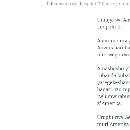
Ikibumbano cya Leopold II hanze y'umuj
Umujyi wa Anv
Leopold II.
Abari mu myi
Anvers bari b
mu rwego rwo 
Amashusho y'u
rubanda kuba
yategekeshaga
hagati. Izo m
rw'umwirabur
z'Amerika.
Urupfu rwa G
muri Amerika 