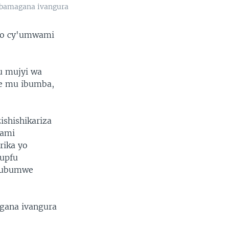
 bamagana ivangura
ano cy'umwami
u mujyi wa
ze mu ibumba,
shishikariza
wami
rika yo
rupfu
e ubumwe
gana ivangura