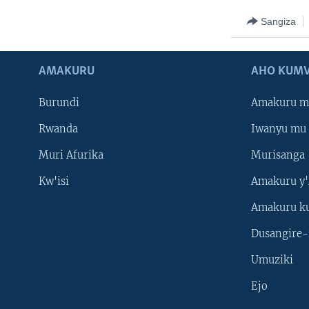
Sangiza
AMAKURU
AHO KUMV
Burundi
Amakuru m
Rwanda
Iwanyu mu 
Muri Afurika
Murisanga
Kw'isi
Amakuru y'
Amakuru k
Dusangire-
Umuziki
Ejo