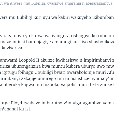
yi wa Anvers, mu Bubiligi, cyasizwe amarangi n'abigaragambya
ers mu Bubiligi kuri uyu wa kabiri wakuyeho ikibumb
garagambyo yo kurwanya ivangura rishingiye ku ruhu m
amaze iminsi baminjagiye amarangi kuri iyo shusho iko
kuyisarika.
mwami Leopold II akunze kwibasirwa n'impirimbanyi zi
hiriza uburenganzira bwa muntu kubera uburyo uwo m
 igitugu ibihugu Ububiligi bwari bwarakolonije muri Afu
pirimbanyi zakajije umurego mu minsi ishize nyuma y'u
a uheruka kugwa mu maboko ya polisi muri Leta zunz
eorge Floyd rwabaye imbarutso y'imyigaragambyo yama
n'ahandi ku isi.