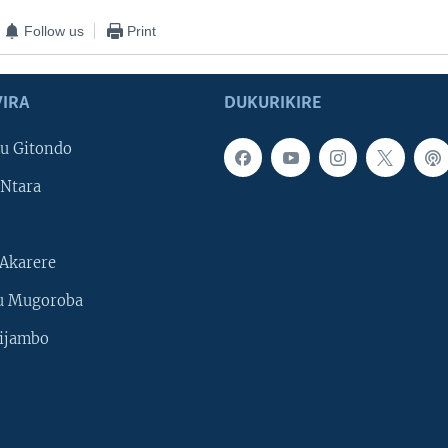
Follow us
Print
IRA
DUKURIKIRE
u Gitondo
Ntara
Akarere
u Mugoroba
ijambo