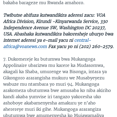
bakaba barageze mu Rwanda amahoro.
Twibutse abifuza kutwandikira aderesi zacu: VOA
Africa Division, Kirundi -Kinyarwanda Service, 330
Independence Avenue SW, Washington DC 20237,
USA. Abashaka kutwandikira bakoresheje uburyo bwa
internet aderesi ya e-mail yacu ni
central-
africa@voanews.com
Fax yacu yo ni (202) 260-2579.
7. Dukomereje ku butumwa bwa Mukangoga
Appolinaire ubarizwa mu karere ka Mudasomwa,
akagali ka Shaba, umurenge wa Bisonga, intara ya
Gikongoro ararangisha mukuru we Musabyeyezu
wabuze mu ntambara yo muri 94. Mukangoga
arakomeza ubutumwa bwe amusaba ko niba akiriho
kandi akaba yumvise iri tangazo yakoresha uko
ashoboye akabamenyesha amakuru ye n’aho
aherereye muri iki gihe. Mukangoga ararangiza
ubutumwa bwe amumenyesha ko Mujawamaliya