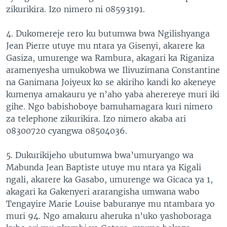
zikurikira. Izo nimero ni 08593191.
4. Dukomereje rero ku butumwa bwa Ngilishyanga
Jean Pierre utuye mu ntara ya Gisenyi, akarere ka
Gasiza, umurenge wa Rambura, akagari ka Riganiza
aramenyesha umukobwa we Ilivuzimana Constantine
na Ganimana Joiyeux ko se akiriho kandi ko akeneye
kumenya amakauru ye n’aho yaba aherereye muri iki
gihe. Ngo babishoboye bamuhamagara kuri nimero
za telephone zikurikira. Izo nimero akaba ari
08300720 cyangwa 08504036.
5. Dukurikijeho ubutumwa bwa’umuryango wa
Mabunda Jean Baptiste utuye mu ntara ya Kigali
ngali, akarere ka Gasabo, umurenge wa Gicaca ya 1,
akagari ka Gakenyeri ararangisha umwana wabo
Tengayire Marie Louise baburanye mu ntambara yo
muri 94. Ngo amakuru aheruka n’uko yashoboraga