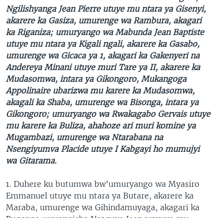
Ngilishyanga Jean Pierre utuye mu ntara ya Gisenyi,
akarere ka Gasiza, umurenge wa Rambura, akagari
ka Riganiza;
umuryango wa Mabunda Jean Baptiste
utuye mu ntara ya Kigali ngali, akarere ka Gasabo,
umurenge wa Gicaca ya 1, akagari ka Gakenyeri na
Andereya Minani utuye muri Tare ya II, akarere ka
Mudasomwa, intara ya Gikongoro,
Mukangoga
Appolinaire ubarizwa mu karere ka Mudasomwa,
akagali ka Shaba, umurenge wa Bisonga, intara ya
Gikongoro; umuryango wa Rwakagabo Gervais utuye
mu karere ka Buliza, ahahoze ari muri komine ya
Mugambazi, umurenge wa Ntarabana na
Nsengiyumva Placide utuye I Kabgayi ho mumujyi
wa Gitarama.
1. Duhere ku butumwa bw’umuryango wa Myasiro
Emmanuel utuye mu ntara ya Butare, akarere ka
Maraba, umurenge wa Gihindamuyaga, akagari ka