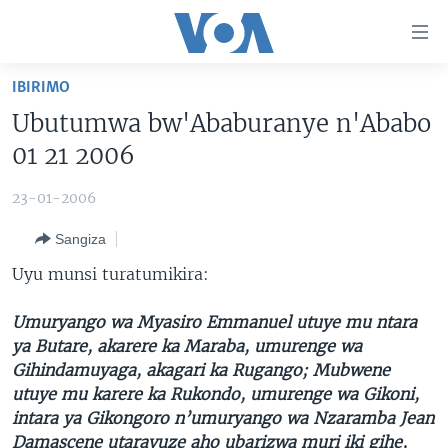
Uko
wahagera
Jya
IBIRIMO
ku
AMAKURU
Ubutumwa bw'Ababuranye n'Ababo
ntangiriro
AHO KUMVIRA
BURUNDI
Jya
01 21 2006
aho
IBIGANIRO
RWANDA
AMAKURU MU GITONDO
gutangirira
23-01-2006
INKURU IDASANZWE
MURI AFURIKA
IWANYU MU NTARA
DUSANGIRE-IJAMBO
Jya
Sangiza
aho
KW'ISI
MURISANGA
UMUZIKI
gushakira
Learning English
Uyu munsi turatumikira:
AMAKURU Y'AKARERE
EJO
Umuryango wa Myasiro Emmanuel utuye mu ntara
DUKURIKIRE
AMAKURU KU MUGOROBA
ya Butare, akarere ka Maraba, umurenge wa
BUNGABUNGA UBUZIMA
Gihindamuyaga, akagari ka Rugango; Mubwene
utuye mu karere ka Rukondo, umurenge wa Gikoni,
Indimi
intara ya Gikongoro n’umuryango wa Nzaramba Jean
Damascene utaravuze aho ubarizwa muri iki gihe,