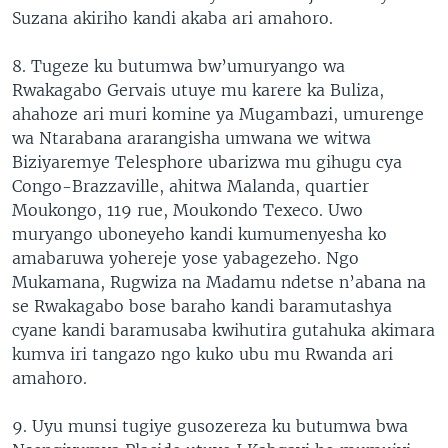
Suzana akiriho kandi akaba ari amahoro.
8. Tugeze ku butumwa bw’umuryango wa
Rwakagabo Gervais utuye mu karere ka Buliza,
ahahoze ari muri komine ya Mugambazi, umurenge
wa Ntarabana ararangisha umwana we witwa
Biziyaremye Telesphore ubarizwa mu gihugu cya
Congo-Brazzaville, ahitwa Malanda, quartier
Moukongo, 119 rue, Moukondo Texeco. Uwo
muryango uboneyeho kandi kumumenyesha ko
amabaruwa yohereje yose yabagezeho. Ngo
Mukamana, Rugwiza na Madamu ndetse n’abana na
se Rwakagabo bose baraho kandi baramutashya
cyane kandi baramusaba kwihutira gutahuka akimara
kumva iri tangazo ngo kuko ubu mu Rwanda ari
amahoro.
9. Uyu munsi tugiye gusozereza ku butumwa bwa