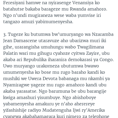
Feresiyani hamwe na nyirasenge Venansiya ko
batahutse bakaba barageze mu Rwanda amahoro.
Ngo n’undi mugiraneza wese waba yumvise iri
tangazo amuzi yabimumenyesha.
3. Tugeze ku butumwa bw’umuryango wa Nzaramba
Jean Damascene utaravuze aho ubarizwa muri iki
gihe, urarangisha umuhungu wabo Twagilimana
Palatin wari mu gihugu cyahoze cyitwa Zayire, ubu
akaba ari Repubulika iharanira demokarasi ya Congo.
Uwo muryango urakomeza ubutumwa bwawo
umumenyesha ko bose mu rugo baraho kandi ko
mushiki we Uwera Devota babanaga mu nkambi ya
Nyamiragwe yageze mu rugo amahoro kandi ubu
akaba yarasatse. Ngo barumuna be ubu barangije
kwiga amashuri yisumbuye. Ngo abishoboye
yabamenyesha amakuru ye n’aho aherereye
yifashishije radiyo Mudatenguha Ijwi ry’Amerika
cyangwa akabahamagara kuri nimero za telephone