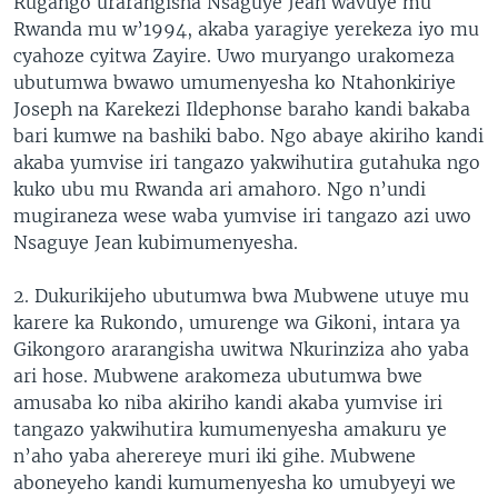
Rugango urarangisha Nsaguye Jean wavuye mu
Rwanda mu w’1994, akaba yaragiye yerekeza iyo mu
cyahoze cyitwa Zayire. Uwo muryango urakomeza
ubutumwa bwawo umumenyesha ko Ntahonkiriye
Joseph na Karekezi Ildephonse baraho kandi bakaba
bari kumwe na bashiki babo. Ngo abaye akiriho kandi
akaba yumvise iri tangazo yakwihutira gutahuka ngo
kuko ubu mu Rwanda ari amahoro. Ngo n’undi
mugiraneza wese waba yumvise iri tangazo azi uwo
Nsaguye Jean kubimumenyesha.
2. Dukurikijeho ubutumwa bwa Mubwene utuye mu
karere ka Rukondo, umurenge wa Gikoni, intara ya
Gikongoro ararangisha uwitwa Nkurinziza aho yaba
ari hose. Mubwene arakomeza ubutumwa bwe
amusaba ko niba akiriho kandi akaba yumvise iri
tangazo yakwihutira kumumenyesha amakuru ye
n’aho yaba aherereye muri iki gihe. Mubwene
aboneyeho kandi kumumenyesha ko umubyeyi we