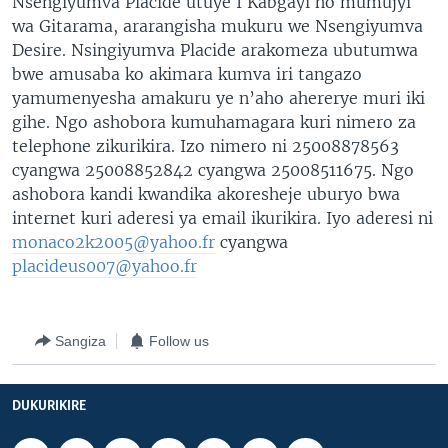
Nsengiyumva Placide utuye I Kabgayi ho mumujyi
wa Gitarama, ararangisha mukuru we Nsengiyumva
Desire. Nsingiyumva Placide arakomeza ubutumwa
bwe amusaba ko akimara kumva iri tangazo
yamumenyesha amakuru ye n’aho ahererye muri iki
gihe. Ngo ashobora kumuhamagara kuri nimero za
telephone zikurikira. Izo nimero ni 25008878563
cyangwa 25008852842 cyangwa 25008511675. Ngo
ashobora kandi kwandika akoresheje uburyo bwa
internet kuri aderesi ya email ikurikira. Iyo aderesi ni
monaco2k2005@yahoo.fr
cyangwa
placideus007@yahoo.fr
Sangiza
Follow us
DUKURIKIRE