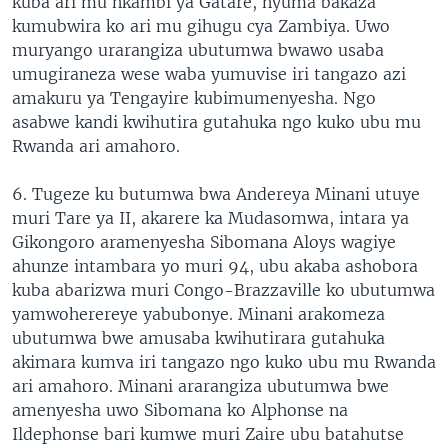
kuba ari mu nkambi ya Gatare, nyuma bakaza
kumubwira ko ari mu gihugu cya Zambiya. Uwo
muryango urarangiza ubutumwa bwawo usaba
umugiraneza wese waba yumuvise iri tangazo azi
amakuru ya Tengayire kubimumenyesha. Ngo
asabwe kandi kwihutira gutahuka ngo kuko ubu mu
Rwanda ari amahoro.
6. Tugeze ku butumwa bwa Andereya Minani utuye
muri Tare ya II, akarere ka Mudasomwa, intara ya
Gikongoro aramenyesha Sibomana Aloys wagiye
ahunze intambara yo muri 94, ubu akaba ashobora
kuba abarizwa muri Congo-Brazzaville ko ubutumwa
yamwoherereye yabubonye. Minani arakomeza
ubutumwa bwe amusaba kwihutirara gutahuka
akimara kumva iri tangazo ngo kuko ubu mu Rwanda
ari amahoro. Minani ararangiza ubutumwa bwe
amenyesha uwo Sibomana ko Alphonse na
Ildephonse bari kumwe muri Zaire ubu batahutse