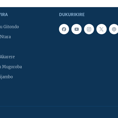
IRA
DUKURIKIRE
u Gitondo
Ntara
Akarere
u Mugoroba
ijambo