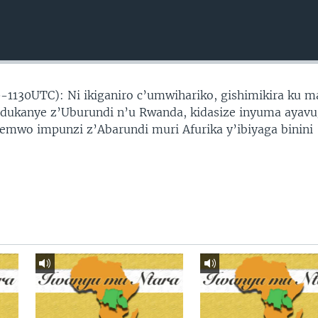
-1130UTC): Ni ikiganiro c’umwihariko, gishimikira ku 
ndukanye z’Uburundi n’u Rwanda, kidasize inyuma ayav
wo impunzi z’Abarundi muri Afurika y’ibiyaga binini