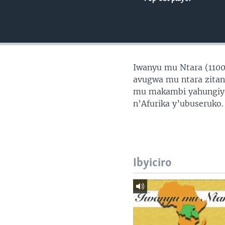
Iwanyu mu Ntara (1100
avugwa mu ntara zita
mu makambi yahungiyem
n’Afurika y’ubuseruko.
Ibyiciro