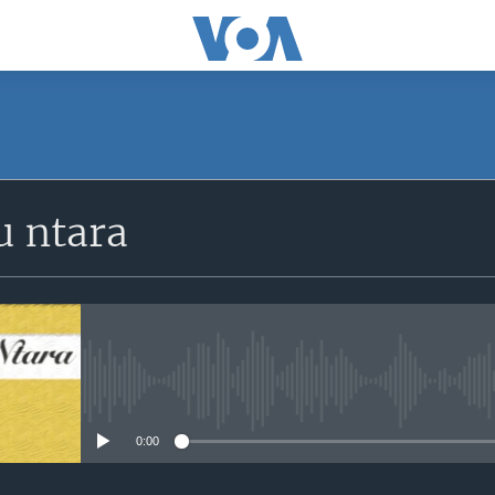
SUBSCRIBE
 ntara
iyandikishe
No media source currently avail
0:00