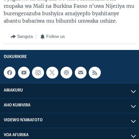
mupaka wa Mali na Burkina Fasso n'uwa Nijeriya mu
burengerazuba bushyira amajyepfo byahitanye
abantu babariwa mu bihumbi umwaka ushize.
Sangiza
Follow us
DUKURIKIRE
AMAKURU
AHO KUMVIRA
VIDEWO N'AMAFOTO
VOA AFURIKA