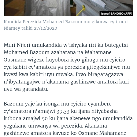
Kandida Perezida Mohamed Bazoum mu gikorwa cy'itora i
Niamey taliki 27/12/2020
Muri Nijeri umukandida w'ishyaka riri ku butegetsi
Mohamed Bazoum azahatana na Mahamane
Ousmane wigeze kuyobora icyo gihugu mu cyiciro
cya kabiri cy'amatora ya perezida gitegekanijwe mu
kwezi kwa kabiri uyu mwaka. Ibyo biragaragazwa
n'ibyatangajwe n'akanama gashinzwe amatora kuri
uyu wa gatandatu.
Bazoum yaje ku isonga mu cyiciro cyambere
cy'amatora n'amajwi 39.33 ku ijana ntiyabasha
kubona amajwi 50 ku ijana akenewe ngo umukandida
yegukane umwanya wa perezida. Akanama
gashinzwe amatora kavuze ko Osmane Mahamane