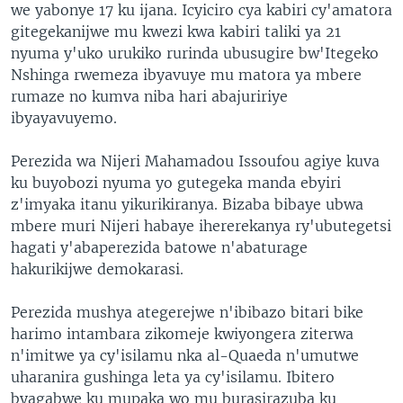
we yabonye 17 ku ijana. Icyiciro cya kabiri cy'amatora
gitegekanijwe mu kwezi kwa kabiri taliki ya 21
nyuma y'uko urukiko rurinda ubusugire bw'Itegeko
Nshinga rwemeza ibyavuye mu matora ya mbere
rumaze no kumva niba hari abajuririye
ibyayavuyemo.
Perezida wa Nijeri Mahamadou Issoufou agiye kuva
ku buyobozi nyuma yo gutegeka manda ebyiri
z'imyaka itanu yikurikiranya. Bizaba bibaye ubwa
mbere muri Nijeri habaye ihererekanya ry'ubutegetsi
hagati y'abaperezida batowe n'abaturage
hakurikijwe demokarasi.
Perezida mushya ategerejwe n'ibibazo bitari bike
harimo intambara zikomeje kwiyongera ziterwa
n'imitwe ya cy'isilamu nka al-Quaeda n'umutwe
uharanira gushinga leta ya cy'isilamu. Ibitero
byagabwe ku mupaka wo mu burasirazuba ku