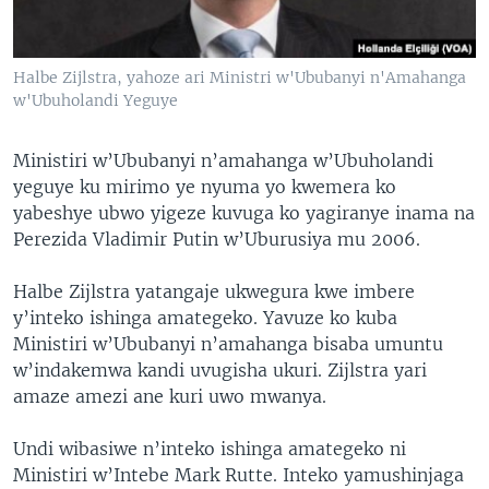
Halbe Zijlstra, yahoze ari Ministri w'Ububanyi n'Amahanga
w'Ubuholandi Yeguye
Ministiri w’Ububanyi n’amahanga w’Ubuholandi
yeguye ku mirimo ye nyuma yo kwemera ko
yabeshye ubwo yigeze kuvuga ko yagiranye inama na
Perezida Vladimir Putin w’Uburusiya mu 2006.
Halbe Zijlstra yatangaje ukwegura kwe imbere
y’inteko ishinga amategeko. Yavuze ko kuba
Ministiri w’Ububanyi n’amahanga bisaba umuntu
w’indakemwa kandi uvugisha ukuri. Zijlstra yari
amaze amezi ane kuri uwo mwanya.
Undi wibasiwe n’inteko ishinga amategeko ni
Ministiri w’Intebe Mark Rutte. Inteko yamushinjaga