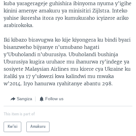
kuba yaragerageje guhishira ibinyoma nyuma y’igihe
kinini amenye amakuru ya minisitiri Zijlstra. Inteko
yahise ikoresha itora ryo kumukuraho icyizere ariko
arabirokoka.
Iki kibazo biravugwa ko kije kiyongera ku bindi byari
bisanzweho bijyanye n’umubano hagati
y’Ubuholandi n’uburusiya. Ubuholandi bushinja
Uburusiya kugira uruhare mu ihanurwa ry’indege ya
sosiyete Malaysian Airlines mu kirere cya Ukraine ku
italiki ya 17 y’ukwezi kwa kalindwi mu mwaka
w’2014. Iryo hanurwa ryahitanye abantu 298.
Sangiza
Follow us
This item is part of
Kw'isi
Amakuru