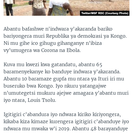
Abantu bafashwe n'indwara y'akaranda bariko
bariyongera muri Republika ya demokrasi ya Kongo.
Ni mu gihe ico gihugu gihanganye n’ibiza
vy’umugera wa Corona na Ebola.
Kuva mu kwezi kwa gatandatu, abantu 65
baramenyekanye ko banduye indwara y’akaranda.
Abantu 10 baramaze gupfa mu ntara ya Ituri iri mu
buseruko bwa Kongo. Iyo nkuru yatangajwe
n’umutegetsi mukuru ajejwe amagara y’abantu muri
iyo ntara, Louis Tsolu.
Igitigiri c’abandura iyo ndwara kiriko kiriyongera,
kikaba kiza kimaze kurengera igitigiri c’abanduye iyo
ndwara mu mwaka w’i 2019. Abantu 48 barayanduye