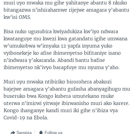
muri uyo mwaka mu gihe yahitanye abantu 8 nkuko
bitangazwa n’ishirahamwe rijejwe amagara y’abantu
kw’isi OMS.
Bisa nuko ugusubira kwiyadukiza kw’iyo ndwara
kwatanguye mu kwezi kwa gatandatu igihe umwana
w’umukobwa w’imyaka 12 yapfa inyuma yuko
vyibonekeje ko afise ibimenyetso bifitaniye isano
n’indwara y’akaranda. Abandi bantu bafise
ibimenyetso nk’ivyo barapfuye mu nyuma y'aho.
Muri uyu mwaka ntibiriko birorohera abakozi
bajejwe amagara y’abantu gufasha abanyagihugu mu
buseruko bwa Kongo kubera umutekano muke
uterwa n’imirwi yitwaje ibirwanisho muri ako karere.
Kongo ihanganye kandi muri iki gihe n’ibiza vya
Covid-19 na Ebola.
Sangiza
Follow us