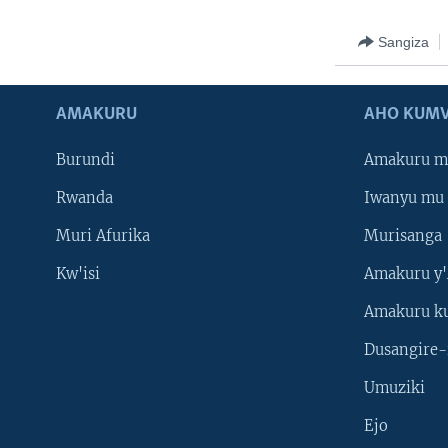
Sangiza
AMAKURU
AHO KUMV
Burundi
Amakuru m
Rwanda
Iwanyu mu 
Muri Afurika
Murisanga
Kw'isi
Amakuru y'
Amakuru k
Dusangire-
Umuziki
Ejo