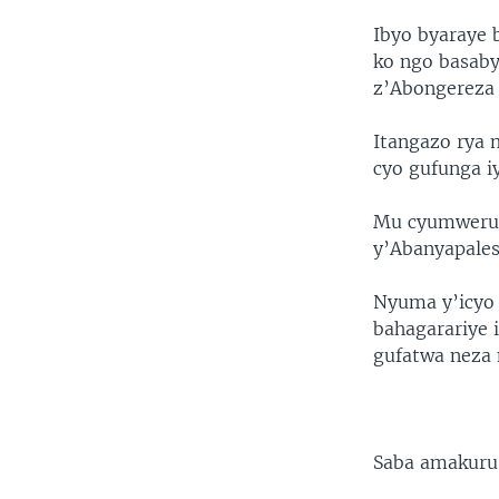
Ibyo byaraye 
ko ngo basaby
z’Abongereza 
Itangazo rya 
cyo gufunga i
Mu cyumweru g
y’Abanyapales
Nyuma y’icyo 
bahagarariye 
gufatwa neza 
Saba amakuru