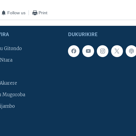
Follow us
Print
IRA
DUKURIKIRE
u Gitondo
Ntara
Akarere
u Mugoroba
ijambo