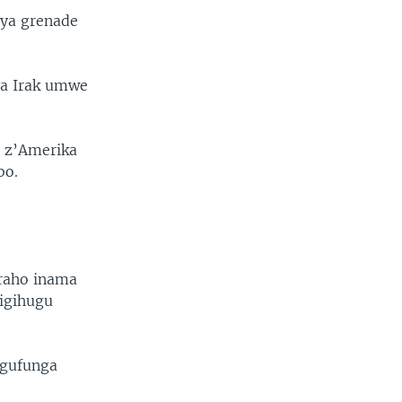
cya grenade
ya Irak umwe
o z’Amerika
bo.
iraho inama
’igihugu
 gufunga