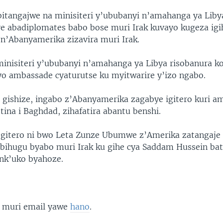
bitangajwe na minisiteri y’ububanyi n’amahanga ya Liby
e abadiplomates babo bose muri Irak kuvayo kugeza igi
n’Abanyamerika zizavira muri Irak.
minisiteri y’ububanyi n’amahanga ya Libya risobanura k
yo ambassade cyaturutse ku myitwarire y’izo ngabo.
ishize, ingabo z’Abanyamerika zagabye igitero kuri a
tina i Baghdad, zihafatira abantu benshi.
gitero ni bwo Leta Zunze Ubumwe z’Amerika zatangaje 
ibihugu byabo muri Irak ku gihe cya Saddam Hussein ba
nk’uko byahoze.
 muri email yawe
hano
.