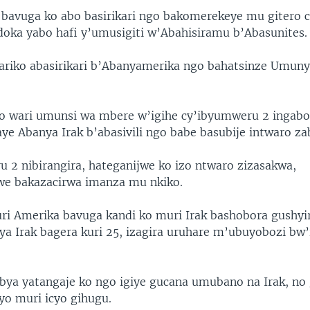
 bavuga ko abo basirikari ngo bakomerekeye mu gitero 
doka yabo hafi y’umusigiti w’Abahisiramu b’Abasunites.
riko abasirikari b’Abanyamerika ngo bahatsinze Umun
jo wari umunsi wa mbere w’igihe cy’ibyumweru 2 ingab
aye Abanya Irak b’abasivili ngo babe basubije intwaro za
 2 nibirangira, hateganijwe ko izo ntwaro zizasakwa,
we bakazacirwa imanza mu nkiko.
ri Amerika bavuga kandi ko muri Irak bashobora gushy
ya Irak bagera kuri 25, izagira uruhare m’ubuyobozi bw
ibya yatangaje ko ngo igiye gucana umubano na Irak, no
o muri icyo gihugu.