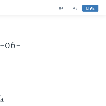
LIVE
3-06-
2
d.