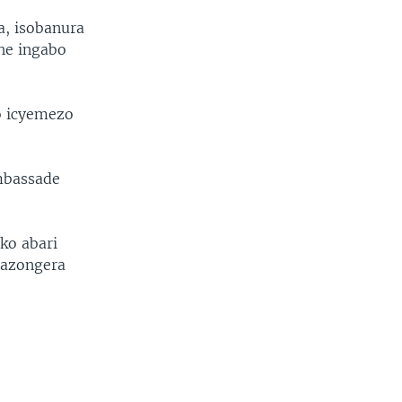
a, isobanura
he ingabo
o icyemezo
mbassade
ko abari
tazongera