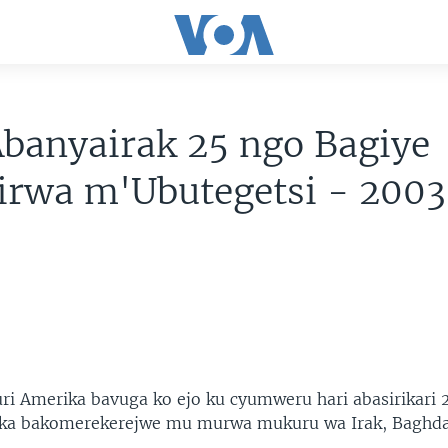
Abanyairak 25 ngo Bagiye
irwa m'Ubutegetsi - 200
ri Amerika bavuga ko ejo ku cyumweru hari abasirikari 
ka bakomerekerejwe mu murwa mukuru wa Irak, Baghda