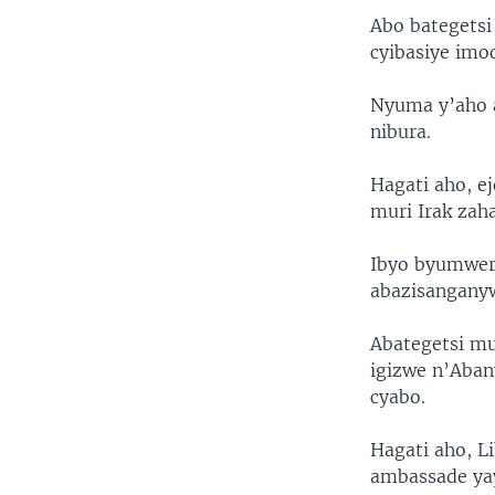
Abo bategetsi
cyibasiye imo
Nyuma y’aho a
nibura.
Hagati aho, e
muri Irak zah
Ibyo byumweru
abazisangany
Abategetsi mu
igizwe n’Aban
cyabo.
Hagati aho, L
ambassade yay