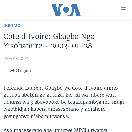
Uko
wahagera
Jya
IBIRIMO
ku
AMAKURU
Cote d'Ivoire: Gbagbo Ngo
ntangiriro
AHO KUMVIRA
BURUNDI
Jya
Yisobanure - 2003-01-28
aho
IBIGANIRO
RWANDA
AMAKURU MU GITONDO
gutangirira
28-01-2003
INKURU IDASANZWE
MURI AFURIKA
IWANYU MU NTARA
DUSANGIRE-IJAMBO
Jya
Sangiza
aho
KW'ISI
MURISANGA
UMUZIKI
gushakira
Learning English
AMAKURU Y'AKARERE
EJO
Perezida Laurent Gbagbo wa Cote d’Ivoire arimo
gusaba abaturage gutuza. Ejo ku wa mbere wari
DUKURIKIRE
AMAKURU KU MUGOROBA
umunsi wa 3 abayoboke be bigaragambya mu mugi
BUNGABUNGA UBUZIMA
wa Abidjan kubera amasezerano y’amahoro
yasinyanye n’abamurwanya.
Indimi
Ayo masezerano aha umutwe MPCI urwanya