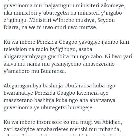
guverinoma mu majyaruguru minisiteri zikomeye,
nka minisiteri y'ubutegetsi na ministeri y'ingabo
z'igihugu. Minisitiri w'Intebe mushya, Seydou
Diarra, na we ni uwo muri uwo mutwe.
Ku wa mbere Perezida Gbagbo yavugiye ijambo kuri
television na radio by’igihugu, asaba
abigaragambyaga gusubira mu ngo zabo. Ni bwo yari
akiva mu nama mu yasinyiyemo amasezerano
y’amahoro mu Bufaransa.
Abigaragambya bashinja Ubufaransa kuba ngo
bwarahatiye Perezida Gbagbo kwemera ayo
masezerano bashinja kuba ngo aha abarwanya
guverinoma ye ubutegetsi burengeje.
Ku wa mbere insoresore zo mu mugi wa Abidjan,
zari zashyize amabarrieres menshi mu mihanda,