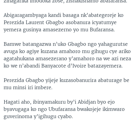
zihagarika imodoka zose, zishakishamo abafaransa.
Abigaragambyaga kandi basaga nk’abategereje ko
Perezida Laurent Gbagbo asobanura icyatumye
yemera gusinya amasezerno yo mu Bufaransa.
Bamwe batangazwa n’uko Gbagbo ngo yahagurutse
avuga ko agiye kuzana amahoro mu gihugu cye ariko
agatahukana amasezerano y’amahoro na we azi neza
ko we n’abandi Banyacote d’Ivoire batazayemera.
Perezida Gbagbo yijeje kuzasobanurira abaturage be
mu minsi iri imbere.
Hagati aho, ibinyamakuru by’i Abidjan byo ejo
byavugaga ko ngo Ubufaransa bwakojeje ikimwaro
guverinoma y’igihugu cyabo.