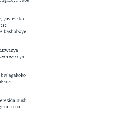
yongereye vuba
, yavuze ko
etse
se bashoboye
kurwanya
cyorezo cya
 bw’agakoko
ukana
erezida Bush
gituntu na