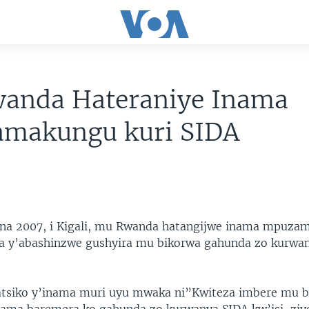
anda Hateraniye Inama
makungu kuri SIDA
na 2007, i Kigali, mu Rwanda hatangijwe inama mpuza
 y’abashinzwe gushyira mu bikorwa gahunda zo kurwan
tsiko y’inama muri uyu mwaka ni”Kwiteza imbere mu b