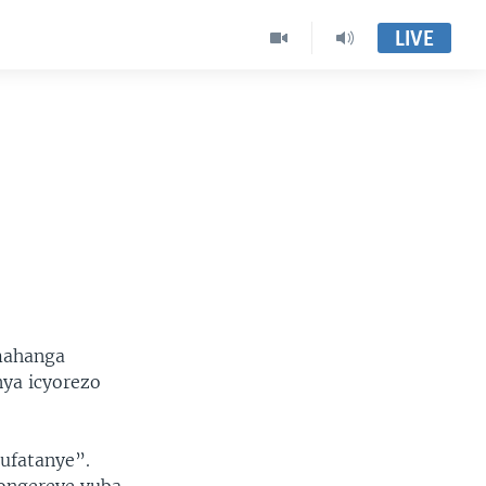
LIVE
mahanga
ya icyorezo
ufatanye”.