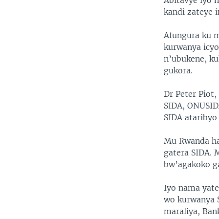
Abitavye iyo 
kandi zateye 
Afungura ku 
kurwanya icyo
n’ubukene, ku
gukora.
Dr Peter Pio
SIDA, ONUSID
SIDA ataribyo
Mu Rwanda ha
gatera SIDA. 
bw’agakoko ga
Iyo nama yat
wo kurwanya S
maraliya, Bank