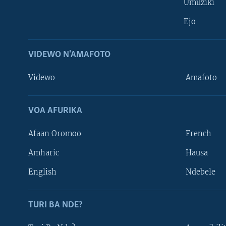
Umuziki
Ejo
VIDEWO N'AMAFOTO
Videwo
Amafoto
VOA AFURIKA
Afaan Oromoo
French
Amharic
Hausa
Learning English
English
Ndebele
DUKURIKIRE
TURI BA NDE?