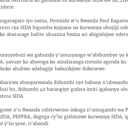
nama baremera ko gahunda zo kurwanya SIDA kw’isi, zi
imbere.
mugaragaro iyo nama, Perezida w’u Rwanda Paul Kagame
rezo cya SIDA bigomba kujyana no kurwanya ubujijji nd
ko abaturage bafite ubuzima bwiza ari abigishijwe ndet
t, umuyobozi wa gahunda y’umuryango w’abibumbye yo 
A, yavuze ko abavuga ko amafaranga menshi agenda ku 
 kuko ahubwo adahagije hakurikijwe ibikenewe.
barirwa abanyarwanda ibihumbi 190 babana n’ubwandu
Muri bo, ibihumbi 40 batangiye gufata imiti igabanya ub
tera SIDA.
eguwe n’u Rwanda rubitewemo inkuga n’umugambi wa P
IDA, PEPFRA, ikigega cy’isi gishinzwe kurwanya SIDA, i
i y’isi yose, n’abandi.