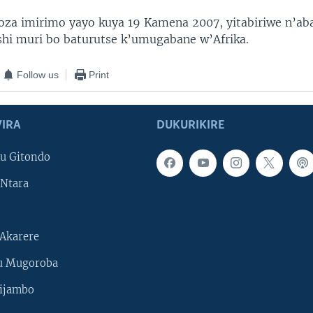
oza imirimo yayo kuya 19 Kamena 2007, yitabiriwe n’ab
shi muri bo baturutse k’umugabane w’Afrika.
Follow us
Print
IRA
DUKURIKIRE
u Gitondo
Ntara
Akarere
u Mugoroba
ijambo