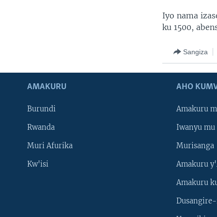
Iyo nama izas
ku 1500, aben
Sangiza
AMAKURU
AHO KUMV
Burundi
Amakuru m
Rwanda
Iwanyu mu 
Muri Afurika
Murisanga
Kw'isi
Amakuru y'
Amakuru k
Dusangire-