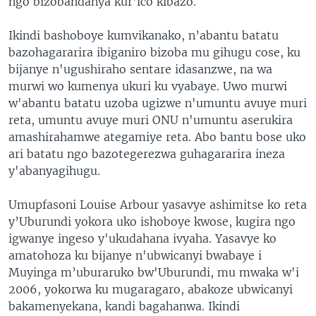
ngo bizobandanya kur'ico kibazo.
Ikindi bashoboye kumvikanako, n’abantu batatu
bazohagararira ibiganiro bizoba mu gihugu cose, ku
bijanye n'ugushiraho sentare idasanzwe, na wa
murwi wo kumenya ukuri ku vyabaye. Uwo murwi
w'abantu batatu uzoba ugizwe n'umuntu avuye muri
reta, umuntu avuye muri ONU n'umuntu aserukira
amashirahamwe ategamiye reta. Abo bantu bose uko
ari batatu ngo bazotegerezwa guhagararira ineza
y'abanyagihugu.
Umupfasoni Louise Arbour yasavye ashimitse ko reta
y’Uburundi yokora uko ishoboye kwose, kugira ngo
igwanye ingeso y'ukudahana ivyaha. Yasavye ko
amatohoza ku bijanye n'ubwicanyi bwabaye i
Muyinga m’uburaruko bw'Uburundi, mu mwaka w'i
2006, yokorwa ku mugaragaro, abakoze ubwicanyi
bakamenyekana, kandi bagahanwa. Ikindi