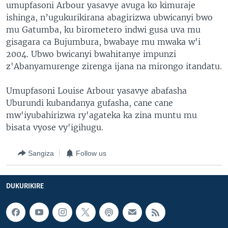
umupfasoni Arbour yasavye avuga ko kimuraje
ishinga, n’ugukurikirana abagirizwa ubwicanyi bwo
mu Gatumba, ku birometero indwi gusa uva mu
gisagara ca Bujumbura, bwabaye mu mwaka w'i
2004. Ubwo bwicanyi bwahitanye impunzi
z'Abanyamurenge zirenga ijana na mirongo itandatu.
Umupfasoni Louise Arbour yasavye abafasha
Uburundi kubandanya gufasha, cane cane
mw'iyubahirizwa ry'agateka ka zina muntu mu
bisata vyose vy'igihugu.
Sangiza
Follow us
DUKURIKIRE