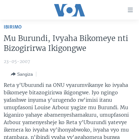
Uko
wahagera
Jya
IBIRIMO
ku
AMAKURU
Mu Burundi, Ivyaha Bikomeye nti
ntangiriro
AHO KUMVIRA
BURUNDI
Jya
Bizogirirwa Ikigongwe
aho
IBIGANIRO
RWANDA
AMAKURU MU GITONDO
gutangirira
23-05-2007
INKURU IDASANZWE
MURI AFURIKA
IWANYU MU NTARA
DUSANGIRE-IJAMBO
Jya
Sangiza
aho
KW'ISI
MURISANGA
UMUZIKI
gushakira
Learning English
Reta y'Uburundi na ONU vyarumvikanye ko ivyaha
AMAKURU Y'AKARERE
EJO
bikomeye bitazogirirwa ikigongwe. Iyo ngingo
yafashwe inyuma y'urugendo rw'imisi itanu
DUKURIKIRE
AMAKURU KU MUGOROBA
umupfasoni Louise Arbour yagize mu Burundi. Mu
BUNGABUNGA UBUZIMA
kiganiro yahaye abamenyeshamakuru, umupfasoni
Arbour yamenyesheje ko Reta y'Uburundi yatevye
Indimi
ikemera ko ivyaha vy'ihonyabwoko, ivyaha vyo mu
ntambara, n'ibindi vyaha vy'agahomera bunwa