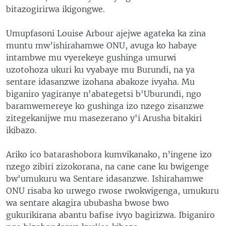
bitazogirirwa ikigongwe.
Umupfasoni Louise Arbour ajejwe agateka ka zina
muntu mw’ishirahamwe ONU, avuga ko habaye
intambwe mu vyerekeye gushinga umurwi
uzotohoza ukuri ku vyabaye mu Burundi, na ya
sentare idasanzwe izohana abakoze ivyaha. Mu
biganiro yagiranye n'abategetsi b'Uburundi, ngo
baramwemereye ko gushinga izo nzego zisanzwe
zitegekanijwe mu masezerano y'i Arusha bitakiri
ikibazo.
Ariko ico batarashobora kumvikanako, n’ingene izo
nzego zibiri zizokorana, na cane cane ku bwigenge
bw'umukuru wa Sentare idasanzwe. Ishirahamwe
ONU risaba ko urwego rwose rwokwigenga, umukuru
wa sentare akagira ububasha bwose bwo
gukurikirana abantu bafise ivyo bagirizwa. Ibiganiro