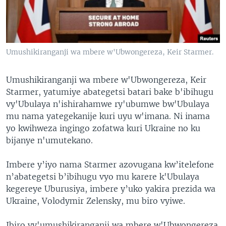
Umushikiranganji wa mbere w'Ubwongereza, Keir Starmer.
Umushikiranganji wa mbere w'Ubwongereza, Keir
Starmer, yatumiye abategetsi batari bake b'ibihugu
vy'Ubulaya n'ishirahamwe ry'ubumwe bw'Ubulaya
mu nama yategekanije kuri uyu w'imana. Ni inama
yo kwihweza ingingo zofatwa kuri Ukraine no ku
bijanye n'umutekano.
Imbere y’iyo nama Starmer azovugana kw’itelefone
n’abategetsi b’ibihugu vyo mu karere k'Ubulaya
kegereye Uburusiya, imbere y’uko yakira prezida wa
Ukraine, Volodymir Zelensky, mu biro vyiwe.
Ibiro vy'umushikiranganji wa mbere w'Ubwongereza