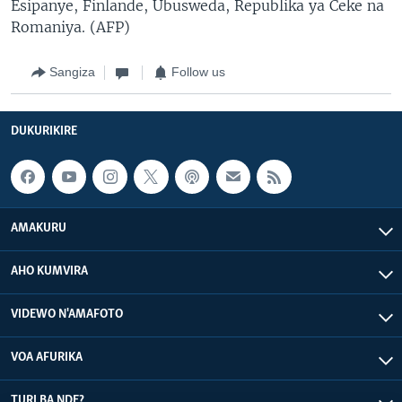
Esipanye, Finlande, Ubusweda, Republika ya Ceke na
Romaniya. (AFP)
Sangiza
Follow us
DUKURIKIRE
AMAKURU
AHO KUMVIRA
VIDEWO N'AMAFOTO
VOA AFURIKA
TURI BA NDE?