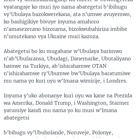
vyatangaje ko muri iyo nama abategetsi b’ibihugu
vy’Ubulaya bazokwerekana, ata n’umwe avuyemwo,
ko bashigikiye bivuye inyuma amahoro
n’amasezerano bizorama, bizokwubahiriza imbibe
n’umutekano vya Ukraine muri kazoza.
Abategetsi bo ku mugabane w’Ubulaya barimwo
n’ab’Ubufaransa, Ubudagi, Danemarke, Ubutaliyano
hamwe na Turkiya, ab’ishirahamwe OTAN
n’ishirahamwe ry’Ubumwe bw’Ubulaya baratumiwe
mu nama yo kuri uyu w’Imana wimirije, i Londres.
Inyuma y’uko abonanye kuri uyu wa kane na Prezida
wa Amerika, Donald Trump, i Washington, Starmer
yatumiye kandi mu nama yo ku musi w’Imana
abategetsi
b’bihugu vy’Ubuholande, Noruveje, Polonye,