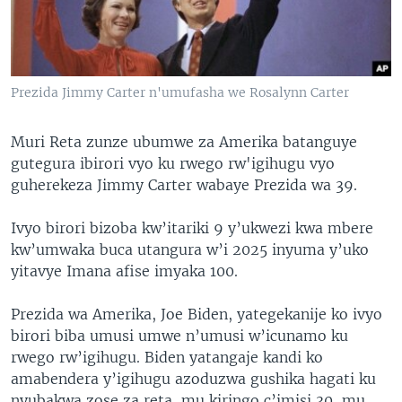
Prezida Jimmy Carter n'umufasha we Rosalynn Carter
Muri Reta zunze ubumwe za Amerika batanguye
gutegura ibirori vyo ku rwego rw'igihugu vyo
guherekeza Jimmy Carter wabaye Prezida wa 39.
Ivyo birori bizoba kw’itariki 9 y’ukwezi kwa mbere
kw’umwaka buca utangura w’i 2025 inyuma y’uko
yitavye Imana afise imyaka 100.
Prezida wa Amerika, Joe Biden, yategekanije ko ivyo
birori biba umusi umwe n’umusi w’icunamo ku
rwego rw’igihugu. Biden yatangaje kandi ko
amabendera y’igihugu azoduzwa gushika hagati ku
nyubakwa zose za reta, mu kiringo c’imisi 30, mu