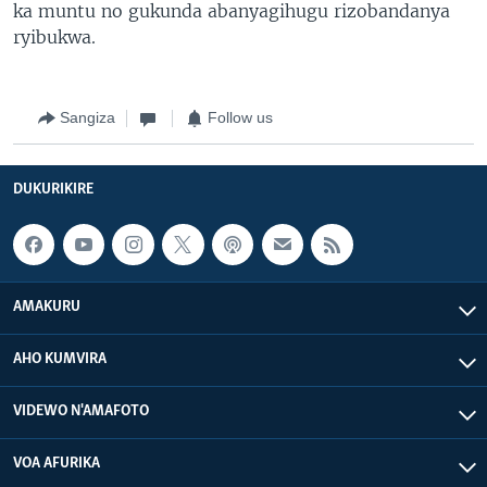
ka muntu no gukunda abanyagihugu rizobandanya
ryibukwa.
Sangiza
Follow us
DUKURIKIRE
AMAKURU
AHO KUMVIRA
VIDEWO N'AMAFOTO
VOA AFURIKA