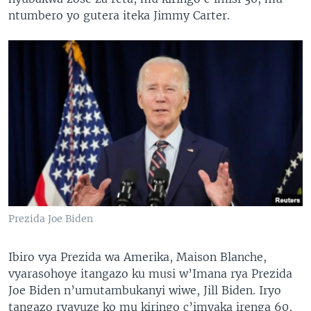
ntumbero yo gutera iteka Jimmy Carter.
Prezida Joe Biden
Ibiro vya Prezida wa Amerika, Maison Blanche,
vyarasohoye itangazo ku musi w’Imana rya Prezida
Joe Biden n’umutambukanyi wiwe, Jill Biden. Iryo
tangazo ryavuze ko mu kiringo c’imyaka irenga 60,