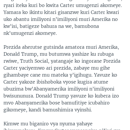
ryari iteka kuri bo kwita Carter umugenzi akomeye.
Yamara ko ikintu kitari gisanzwe kuri Carter kwari
uko abantu imiliyoni n’imiliyoni muri Amerika no
kw’isi, batigeze bahura na we, bamubona
nk’umugenzi akomeye.
Prezida aherutse gutsinda amatora muri Amerika,
Donald Trump, mu butumwa yashize ku rubuga
rwiwe, Truth Social, yatangaje ko ingorane Prezida
Carter yaciyemwo ari prezida, zabaye mu gihe
gihambaye cane mu mateka y’igihugu. Yavuze ko
Carter yakoze ibishoboka vyose kugira atume
ubuzima bw’Abanyamerika imiliyoni n’imiliyoni
bwisununura. Donald Trump yavuze ko kubera izo
mvo Abanyamerika bose bamufitiye icubahiro
gikomeye, kandi bamushimira vyinshi.
Kimwe mu biganiro vya nyuma yahaye