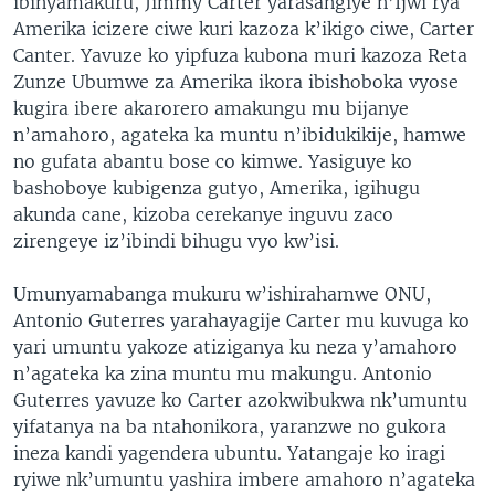
ibinyamakuru, Jimmy Carter yarasangiye n’Ijwi rya
Amerika icizere ciwe kuri kazoza k’ikigo ciwe, Carter
Canter. Yavuze ko yipfuza kubona muri kazoza Reta
Zunze Ubumwe za Amerika ikora ibishoboka vyose
kugira ibere akarorero amakungu mu bijanye
n’amahoro, agateka ka muntu n’ibidukikije, hamwe
no gufata abantu bose co kimwe. Yasiguye ko
bashoboye kubigenza gutyo, Amerika, igihugu
akunda cane, kizoba cerekanye inguvu zaco
zirengeye iz’ibindi bihugu vyo kw’isi.
Umunyamabanga mukuru w’ishirahamwe ONU,
Antonio Guterres yarahayagije Carter mu kuvuga ko
yari umuntu yakoze atiziganya ku neza y’amahoro
n’agateka ka zina muntu mu makungu. Antonio
Guterres yavuze ko Carter azokwibukwa nk’umuntu
yifatanya na ba ntahonikora, yaranzwe no gukora
ineza kandi yagendera ubuntu. Yatangaje ko iragi
ryiwe nk’umuntu yashira imbere amahoro n’agateka