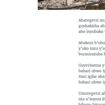
Abategetsi mu
gushakisha ab
aho inyubako 
Abakozi b’ubu
y’uko inzu y
burasirazuba 
Guverinema y’
bahari ubwo i
Hari igihe aba
bahari ubwo i
Umutegetsi ah
nta n’inyoni 
bihugu bitura