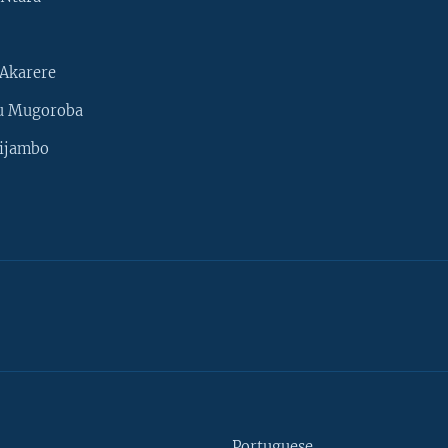
Akarere
u Mugoroba
ijambo
Portuguese