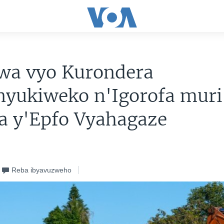
rwa vyo Kurondera
nyukiweko n'Igorofa muri
a y'Epfo Vyahagaze
Reba ibyavuzweho