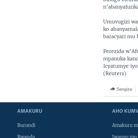
n’abanyafurika
Umuvugizi wa 
ko abanyamala
baracyari mu b
Perezida w’Af
mpanuka kand
Icyatumye iyo
(Reuters)
Sangiza
AMAKURU
AHO KUMV
Burundi
Amakuru m
Rwanda
Iwanyu mu 