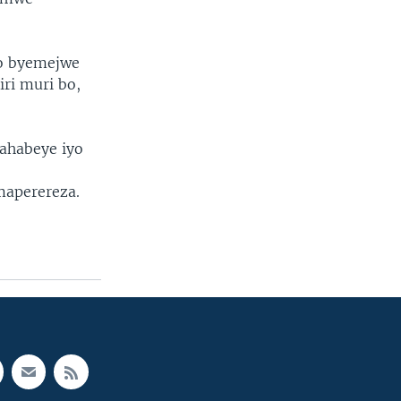
ko byemejwe
ri muri bo,
 ahabeye iyo
maperereza.