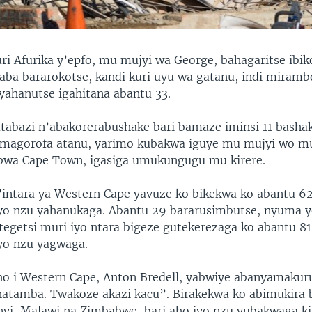
ri Afurika y’epfo, mu mujyi wa George, bahagaritse ibi
aba bararokotse, kandi kuri uyu wa gatanu, indi miramb
yahanutse igahitana abantu 33.
tabazi n’abakorerabushake bari bamaze iminsi 11 basha
’amagorofa atanu, yarimo kubakwa iguye mu mujyi wo m
bwa Cape Town, igasiga umukungugu mu kirere.
intara ya Western Cape yavuze ko bikekwa ko abantu 62 
yo nzu yahanukaga. Abantu 29 bararusimbutse, nyuma y
tegetsi muri iyo ntara bigeze gutekerezaga ko abantu 81 
yo nzu yagwaga.
o i Western Cape, Anton Bredell, yabwiye abanyamakuru
ihatamba. Twakoze akazi kacu”. Birakekwa ko abimukira
nyi, Malawi na Zimbabwe, bari aho iyo nzu yubakwaga 