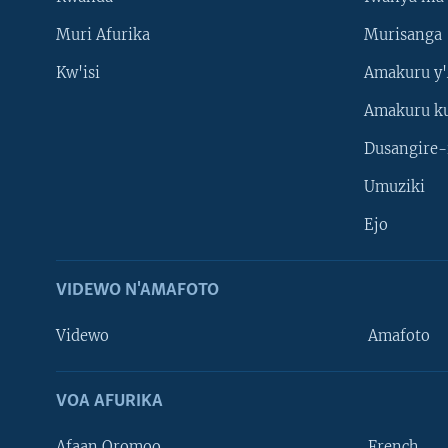
Muri Afurika
Murisanga
Kw'isi
Amakuru y'
Amakuru k
Dusangire-
Umuziki
Ejo
VIDEWO N'AMAFOTO
Videwo
Amafoto
VOA AFURIKA
Afaan Oromoo
French