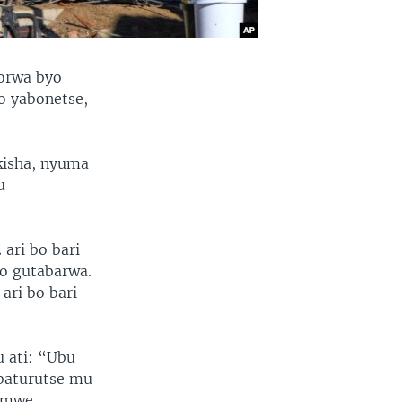
korwa byo
o yabonetse,
kisha, nyuma
u
ari bo bari
o gutabarwa.
ari bo bari
 ati: “Ubu
 baturutse mu
kimwe