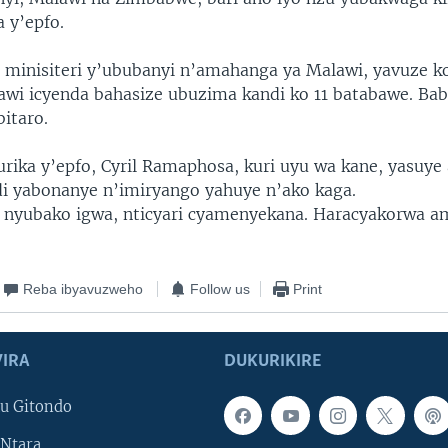
 y’epfo.
minisiteri y’ububanyi n’amahanga ya Malawi, yavuze 
wi icyenda bahasize ubuzima kandi ko 11 batabawe. Babi
itaro.
urika y’epfo, Cyril Ramaphosa, kuri uyu wa kane, yasuye
i yabonanye n’imiryango yahuye n’ako kaga.
 nyubako igwa, nticyari cyamenyekana. Haracyakorwa a
Reba ibyavuzweho
Follow us
Print
IRA
DUKURIKIRE
u Gitondo
Ntara