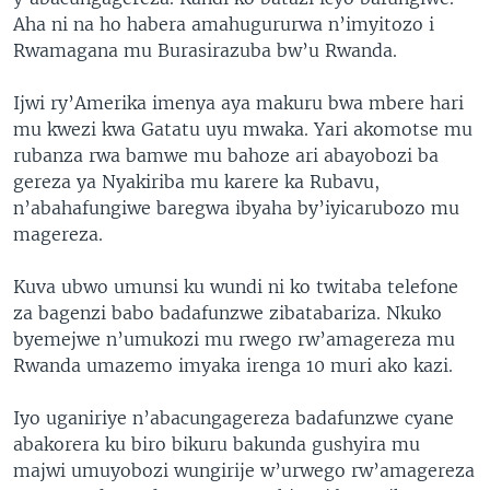
Aha ni na ho habera amahugururwa n’imyitozo i
Rwamagana mu Burasirazuba bw’u Rwanda.
Ijwi ry’Amerika imenya aya makuru bwa mbere hari
mu kwezi kwa Gatatu uyu mwaka. Yari akomotse mu
rubanza rwa bamwe mu bahoze ari abayobozi ba
gereza ya Nyakiriba mu karere ka Rubavu,
n’abahafungiwe baregwa ibyaha by’iyicarubozo mu
magereza.
Kuva ubwo umunsi ku wundi ni ko twitaba telefone
za bagenzi babo badafunzwe zibatabariza. Nkuko
byemejwe n’umukozi mu rwego rw’amagereza mu
Rwanda umazemo imyaka irenga 10 muri ako kazi.
Iyo uganiriye n’abacungagereza badafunzwe cyane
abakorera ku biro bikuru bakunda gushyira mu
majwi umuyobozi wungirije w’urwego rw’amagereza