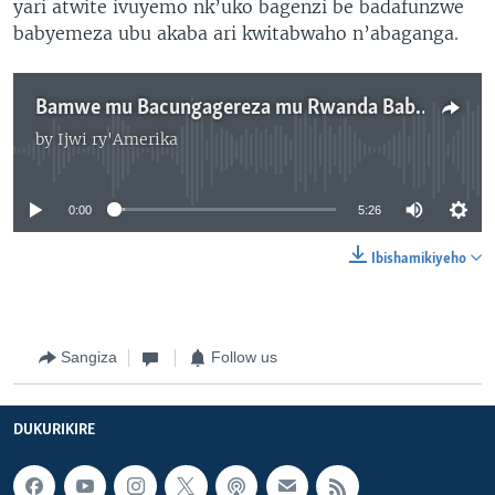
yari atwite ivuyemo nk’uko bagenzi be badafunzwe
babyemeza ubu akaba ari kwitabwaho n’abaganga.
Bamwe mu Bacungagereza mu Rwanda Baba Bafungiye "Kugirana Ubucuti n'Abagororwa"
by
Ijwi ry'Amerika
No media source currently available
0:00
5:26
Ibishamikiyeho
Sangiza
Follow us
DUKURIKIRE