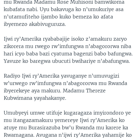
mu Rwanda Madamu Rose Muhisoni bamwikoma
kubafata nabi. Uyu bakavuga ko n’umukuriye asa
n’utamufiteho ijambo kuko bemeza ko afata
ibyemezo akabivuguruza.
Ijwi ry’Amerika ryababajije isoko z’amakuru zaryo
zikorera mu rwego rw’imfungwa n’abagororwa niba
hari icyo baba bazi cyatuma bagenzi babo bafungwa.
Yavuze ko baregwa ubucuti bwihariye n’abafungwa.
Radiyo Ijwi ry’Amerika yavuganye n’umuvugizi
w’urwego rw’imfungwa n’abagororwa mu Rwanda
ibyerekeye aya makuru. Madamu Thereze
Kubwimana yayahakanye.
Umubyeyi umwe utifuje kugaragaza imyirondoro ye
mu itangazamakuru yemereye Ijwi ry’Amerika ko
atuye mu Burasirazuba bw’u Rwanda mu karere ka
Rwamagana. Avugana n’ijwi ry’Amerika yahamije ko