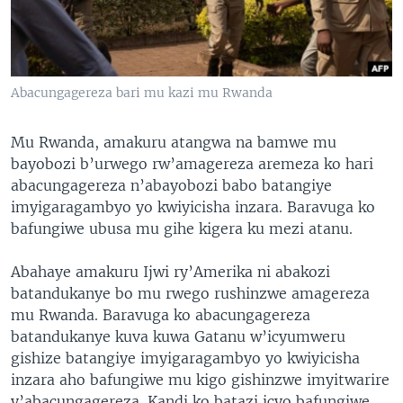
Abacungagereza bari mu kazi mu Rwanda
Mu Rwanda, amakuru atangwa na bamwe mu
bayobozi b’urwego rw’amagereza aremeza ko hari
abacungagereza n’abayobozi babo batangiye
imyigaragambyo yo kwiyicisha inzara. Baravuga ko
bafungiwe ubusa mu gihe kigera ku mezi atanu.
Abahaye amakuru Ijwi ry’Amerika ni abakozi
batandukanye bo mu rwego rushinzwe amagereza
mu Rwanda. Baravuga ko abacungagereza
batandukanye kuva kuwa Gatanu w’icyumweru
gishize batangiye imyigaragambyo yo kwiyicisha
inzara aho bafungiwe mu kigo gishinzwe imyitwarire
y’abacungagereza. Kandi ko batazi icyo bafungiwe.