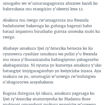
umugabo we w’umucungagereza afunzwe kandi ko
baherukana mu ntangiriro z’ukwezi kwa 12.
Abakora mu rwego rw’amagereza mu Rwanda
badafunzwe bakavuga ko gufunga bagenzi babo
batazi impamvu birushaho guteza umwuka mubi ku
rwego.
Abahaye amakuru Ijwi ry’Amerika bemeza ko ku
cyumweru cyashize umukuru wa polisi y’u Rwanda
mu ntara y’iburasirazuba bafungiyemo yabagezeho
akabaganiriza. Ni nyuma yo kumenya amakuru y’uko
batangiye imyigaragambyo yo kwiyicisha inzara. Aya
makuru na yo, umuvugizi w’urwego rw’imfungwa
n’abagororwa arayahakana.
Kugeza dutegura iyi nkuru, amakuru yageraga ku
Ijwi ry’Amerika atumenyesha ko Madamu Rose
muhisoni umuyobozi mukuru wungirije w’urwego