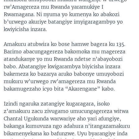
rw’Amagereza mu Rwanda yaramukiye I
Rwamagana. Ni nyuma yo kumenya ko abakozi
b’urwego akuriye batangiye imyigaragambyo yo
kwiyicisha inzara.
Amakuru atubwira ko bose hamwe bagera ku 135.
Barimo abacungagereza bakomoka mu magereza
atandukanye yo mu Rwanda ndetse n’abayobozi
babo. Abatangiye kwigarambya biyicisha inzara
bakemeza ko bazarya aruko babonye umuyobozi
mukuru w’urwego rw’amagereza mu Rwanda
bakamugezaho icyo bita “Akarengane” kabo.
Izindi ngaruka zatangiye kugaragara, isoko
z’amakuru zacu zivugamo umucungagereza witwa
Chantal Ugukunda warwariye aho yari afungiye,
bakanga kumuvuza ngo adahura n’itangazamakuru
bikamenyekana ko bafunzwe. Uyu byarangiye inda