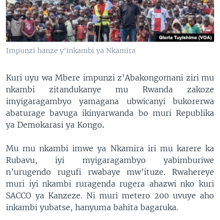
Impunzi hanze y'inkambi ya Nkamira
Kuri uyu wa Mbere impunzi z’Abakongomani ziri mu
nkambi zitandukanye mu Rwanda zakoze
imyigaragambyo yamagana ubwicanyi bukorerwa
abaturage bavuga ikinyarwanda bo muri Republika
ya Demokarasi ya Kongo
.
Mu mu nkambi imwe ya Nkamira iri mu karere ka
Rubavu, iyi myigaragambyo yabimburiwe
n’urugendo rugufi rwabaye mw’ituze. Rwahereye
muri iyi nkambi ruragenda rugera ahazwi nko kuri
SACCO ya Kanzeze. Ni muri metero 200 uvuye aho
inkambi yubatse, hanyuma bahita bagaruka.