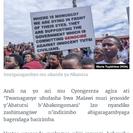
Imyigaragambyo mu nkambi ya Nkamira
Andi na yo ari mu Cyongereza agira ati
‘Twamaganye ubufasha bwa Malawi muri jenoside
y’Abatutsi b’Abakongomani’ Izo nyandiko
zashimangiwe n’indirimbo abigaragambyaga
bagendaga baririmba.