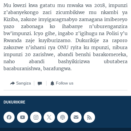
Mu kwezi kwa gatatu mu mwaka wa 2018, impunzi
z’abanyekongo zari zicumbikiwe mu nkambi ya
Kiziba, zakoze imyigaragmabyo zamagana imibereyo
yazo zabonaga ko ihabanye n’uburenganzira
bw’impunzi. Icyo gihe, ingabo z’igihugu na Polisi y’u
Rwanda zaje kuyiburizamo. Dukurikije za raporo
zakozwe n’ishami rya ONU ryita ku mpunzi, nibura
impunzi 20 zarishwe, abandi benshi barakomereka,
naho abandi bashyikirizwa ubutabera
baraburanishwa, barafungwa.
Sangiza
Follow us
DUKURIKIRE