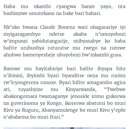
Haba mu nkambi cyangwa hanze yayo, nta
bashinzwe umutekano na bake bari bahari.
Nk’uko bwana Claude Boneza wari uhagarariye iyi
myigaragambyo ndetse akaba n’umuyobozi
w’impunzi yabidutangarije, ntibyasabye ko baba
bafite uruhushya ruturutse mu rwego na rumwe
ahubwo bamenyesheje ubuyobozi bw'inkambi gusa.
Bamwe mu bayitabiriye bari bafite ibyapa bito
n’ibinini, ibyinshi byari byanditse neza mu rurimi
rw’Icyongereza runoze. Byari bifite amagambo agira
ati, tuyashyize mu Kinyarwanda, “Twebwe
abakongomani twamaganye jenoside irimo gukorwa
na guverinoma ya Kongo, ikorerwa abatutsi bo muri
Kivu ya Ruguru, Abanyamulenge bo muri Kivu y’epfo
n’abahema bo muri Ituri.”