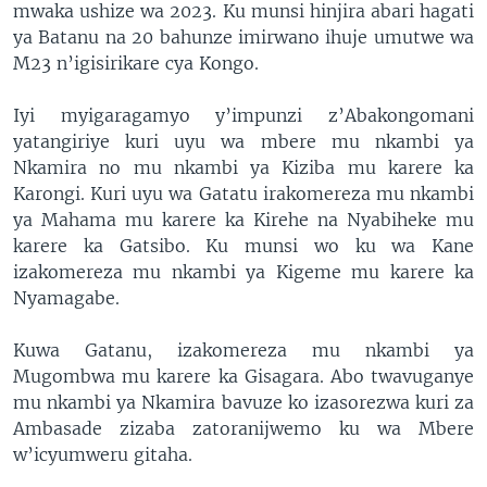
mwaka ushize wa 2023. Ku munsi hinjira abari hagati
ya Batanu na 20 bahunze imirwano ihuje umutwe wa
M23 n’igisirikare cya Kongo.
Iyi myigaragamyo y’impunzi z’Abakongomani
yatangiriye kuri uyu wa mbere mu nkambi ya
Nkamira no mu nkambi ya Kiziba mu karere ka
Karongi. Kuri uyu wa Gatatu irakomereza mu nkambi
ya Mahama mu karere ka Kirehe na Nyabiheke mu
karere ka Gatsibo. Ku munsi wo ku wa Kane
izakomereza mu nkambi ya Kigeme mu karere ka
Nyamagabe.
Kuwa Gatanu, izakomereza mu nkambi ya
Mugombwa mu karere ka Gisagara. Abo twavuganye
mu nkambi ya Nkamira bavuze ko izasorezwa kuri za
Ambasade zizaba zatoranijwemo ku wa Mbere
w’icyumweru gitaha.