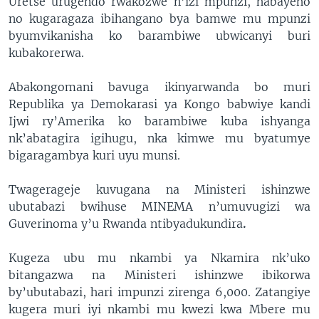
Uretse urugendo rwakozwe n’izi mpunzi, habayeho
no kugaragaza ibihangano bya bamwe mu mpunzi
byumvikanisha ko barambiwe ubwicanyi buri
kubakorerwa.
Abakongomani bavuga ikinyarwanda bo muri
Republika ya Demokarasi ya Kongo babwiye kandi
Ijwi ry’Amerika ko barambiwe kuba ishyanga
nk’abatagira igihugu, nka kimwe mu byatumye
bigaragambya kuri uyu munsi.
Twagerageje kuvugana na Ministeri ishinzwe
ubutabazi bwihuse MINEMA n’umuvugizi wa
Guverinoma y’u Rwanda ntibyadukundira
.
Kugeza ubu mu nkambi ya Nkamira nk’uko
bitangazwa na Ministeri ishinzwe ibikorwa
by’ubutabazi, hari impunzi zirenga 6,000. Zatangiye
kugera muri iyi nkambi mu kwezi kwa Mbere mu