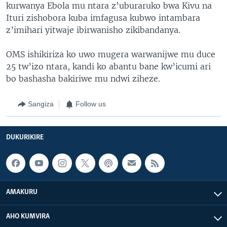
kurwanya Ebola mu ntara z’uburaruko bwa Kivu na
Ituri zishobora kuba imfagusa kubwo intambara
z’imihari yitwaje ibirwanisho zikibandanya.
OMS ishikiriza ko uwo mugera warwanijwe mu duce
25 tw’izo ntara, kandi ko abantu bane kw’icumi ari
bo bashasha bakiriwe mu ndwi ziheze.
Sangiza
Follow us
DUKURIKIRE
AMAKURU
AHO KUMVIRA