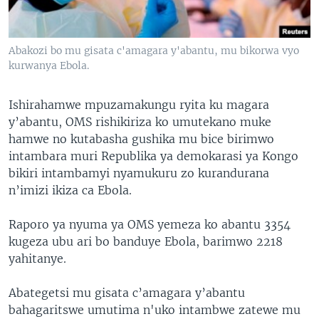
Abakozi bo mu gisata c'amagara y'abantu, mu bikorwa vyo
kurwanya Ebola.
Ishirahamwe mpuzamakungu ryita ku magara
y’abantu, OMS rishikiriza ko umutekano muke
hamwe no kutabasha gushika mu bice birimwo
intambara muri Republika ya demokarasi ya Kongo
bikiri intambamyi nyamukuru zo kurandurana
n’imizi ikiza ca Ebola.
Raporo ya nyuma ya OMS yemeza ko abantu 3354
kugeza ubu ari bo banduye Ebola, barimwo 2218
yahitanye.
Abategetsi mu gisata c’amagara y’abantu
bahagaritswe umutima n'uko intambwe zatewe mu