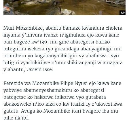
Muri Mozambike, abantu bamaze kwandura cholera
inyuma y’imvura ivanze n’igihuhusi ejo kuwa kane
bari bageze kw’139, mu gihe abategetsi bariko
bitegurira isekeza ryo gucandaga abanyagihugu mu
ntumbero yo kugabanya ibitigiri vy’abafatwa. Ivyo
bitigiri vyashikirijwe n’umushikiranganji w’amagara
y’abantu, Ussein Isse.
Perezida wa Mozambike Filipe Nyusi ejo kuwa kane
yabwiye abamenyeshamakuru ko abategetsi
bategetse ko hakorwa ibikorwa vyo gutabara
abakozweko n’ico kiza co kw’itariki 15 z’ukwezi kwa
gatatu. Avuga ko Mozambike itari bwigere iba mu
bihe nk’ibi.