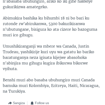
n’abasaba ubuhungiro, ariko ko iki gihe hakwiye
gukurikizwa amategeko.
Abimukira bashika ku bihumbi 18 ni bo bari ku
rutonde rw’abirukanwa, 5300 bakurikiranwa
n’ubutungane, bisigura ko ata cizere ko bazoguma
muri ico gihugu.
Umushikiranganji wa mbere wa Canada, Justin
Trudeau, yashikirije kuri uyu wa gatatu ko bariko
baratunganya neza igisata kijejwe abasohoka
n’abinjira mu gihugu kugira ibikorwa bikorwe
vyihuta.
Benshi muri abo basaba ubuhungiro muri Canada
bamuka muri Kolombiya, Eritreya, Haiti, Nicaragua,
na Turukiya.
Sangiza
Follow us