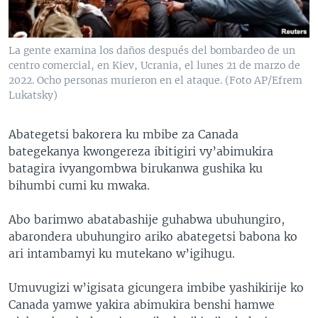
La gente examina los daños después del bombardeo de un
centro comercial, en Kiev, Ucrania, el lunes 21 de marzo de
2022. Ocho personas murieron en el ataque. (Foto AP/Efrem
Lukatsky)
Abategetsi bakorera ku mbibe za Canada
bategekanya kwongereza ibitigiri vy’abimukira
batagira ivyangombwa birukanwa gushika ku
bihumbi cumi ku mwaka.
Abo barimwo abatabashije guhabwa ubuhungiro,
abarondera ubuhungiro ariko abategetsi babona ko
ari intambamyi ku mutekano w’igihugu.
Umuvugizi w’igisata gicungera imbibe yashikirije ko
Canada yamwe yakira abimukira benshi hamwe