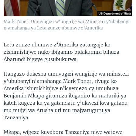
Mark Toner, Umuvugizi w'ungirije wa Ministeri y'ububanyi
n'amahanga ya Leta zunze ubumwe z'Amerika
Leta zunze ubumwe z’Amerika zatangaje ko
zishimishijwe nuko ibiganiro bidakumira bihuza
Abarundi bigeye gusubukurwa.
Itangazo dukesha umuvugizi wungirije wa ministeri
y’ububanyi n’amahanga Mark Toner, rivuga ko
Amerika ishimishinjwe n’icyemezo cy’umuhuza
Benjamin Mkapa gitumiza ibiganiro ku matariki ya
kabili kugeza ku ya gatandatu y’ukwezi kwa gatanu
mu mujyi wa Arusha uri mu majyaruguru ya
Tanzaniya.
Mkapa, wigeze kuyobora Tanzaniya niwe watowe