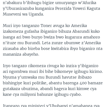
n’abakuru b’ibihugu bigize umuryango w’Afurika
y’Uburasirazuba kunganira Perezida Yoweri Kaguta
Museveni wa Uganda.
Muri iryo tanganzo Toner avuga ko Amerika
izakomeza gufasha ibiganiro bihuza Abarundi kuko
isanga ari bwo buryo bwiza bwo kugarura amahoro
n’ituze mu Burundi. Leta zunze ubumwe z’Amerika
zirasaba abo bireba bose kwitabira ibyo biganiro nta
mananiza abayeho.
Iryo tangazo rikomeza rivuga ko inzira y’ibiganiro
ari ngombwa muri ibi bihe bikomeye igihugu kirimo.
Nyuma y’umwaka mu Burundi havutse ibibazo
bishingiye kuri politike, abantu barenga 400 bamaze
gutakaza ubuzima, abandi bagera kuri kimwe cya
kane cya miliyoni bahunze igihugu cyabo.
Itangazo rya ministeri y’Ububanyi n’amahanga rya