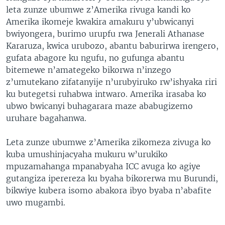
leta zunze ubumwe z’Amerika rivuga kandi ko
Amerika ikomeje kwakira amakuru y’ubwicanyi
bwiyongera, burimo urupfu rwa Jenerali Athanase
Kararuza, kwica urubozo, abantu baburirwa irengero,
gufata abagore ku ngufu, no gufunga abantu
bitemewe n’amategeko bikorwa n’inzego
z’umutekano zifatanyije n’urubyiruko rw’ishyaka riri
ku butegetsi ruhabwa intwaro. Amerika irasaba ko
ubwo bwicanyi buhagarara maze ababugizemo
uruhare bagahanwa.
Leta zunze ubumwe z’Amerika zikomeza zivuga ko
kuba umushinjacyaha mukuru w’urukiko
mpuzamahanga mpanabyaha ICC avuga ko agiye
gutangiza iperereza ku byaha bikorerwa mu Burundi,
bikwiye kubera isomo abakora ibyo byaba n’abafite
uwo mugambi.