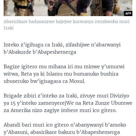
Abasirikare badasanzwe bajejwe kurwanya iterabwoba muri
Iraki
Inteko z’igihugu ca Iraki, zifashijwe n’abarwanyi
b’Abakurde b’Abapeshemerga
Bagize igitero mu mihana iri mu minwe y’umurwi
witwa, Reta ya ki Islamu mu bumanuko bushira
ubuseruko bw’igisagara ca Mosul.
Brigade zibiri z’inteko za Iraki, zivuye muri Diviziyo
ya 15 y’inteko zamenyerejWe na Reta Zunze Ubumwe
za Amerika nizo zagiye imbere muri ico gitero.
Abandi bari muri ico gitero n’abanywanyi b’amoko
y’Abasuni, abasirikare bakuru b’Abapeshemerga