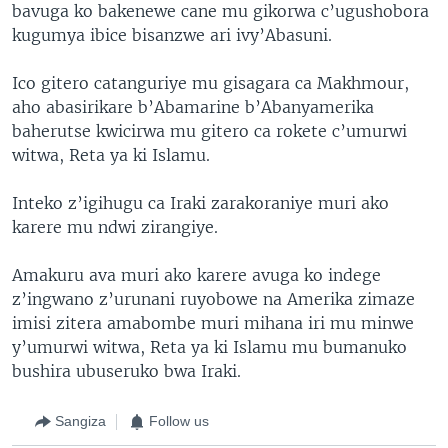
bavuga ko bakenewe cane mu gikorwa c’ugushobora
kugumya ibice bisanzwe ari ivy’Abasuni.
Ico gitero catanguriye mu gisagara ca Makhmour,
aho abasirikare b’Abamarine b’Abanyamerika
baherutse kwicirwa mu gitero ca rokete c’umurwi
witwa, Reta ya ki Islamu.
Inteko z’igihugu ca Iraki zarakoraniye muri ako
karere mu ndwi zirangiye.
Amakuru ava muri ako karere avuga ko indege
z’ingwano z’urunani ruyobowe na Amerika zimaze
imisi zitera amabombe muri mihana iri mu minwe
y’umurwi witwa, Reta ya ki Islamu mu bumanuko
bushira ubuseruko bwa Iraki.
Sangiza
Follow us