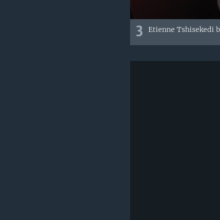
3
Etienne Tshisekedi b